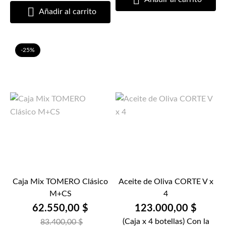

Añadir al carrito
-25%
Caja Mix TOMERO Clásico
Aceite de Oliva CORTE V x
M+CS
4
62.550,00 $
123.000,00 $
(Caja x 4 botellas) Con la
83.400,00 $