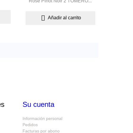
Rosé Pinot Noir 2 TOMERO...

Añadir al carrito
es
Su cuenta
Información personal
Pedidos
Facturas por abono