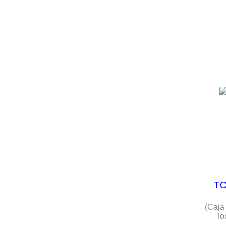
TO
(Caja
To