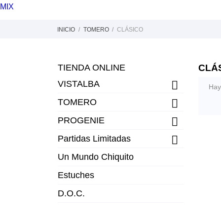
MIX
INICIO
TOMERO
CLÁSICO
TIENDA ONLINE
CLÁ
VISTALBA

Hay
TOMERO

PROGENIE

Partidas Limitadas

Un Mundo Chiquito
Estuches
D.O.C.