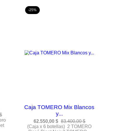
-25%
x
Caja TOMERO Mix Blancos
y...
$
ero
62.550,00 $
83.400,00 $
et
(Caja x 6 botellas) 2 TOMERO