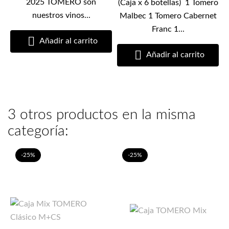
2025 TOMERO son
(Caja x 6 botellas) 1 Tomero
nuestros vinos...
Malbec 1 Tomero Cabernet
Franc 1...

Añadir al carrito

Añadir al carrito
3 otros productos en la misma
categoría:
-25%
-25%