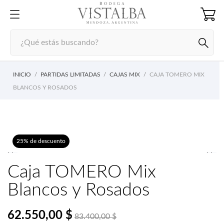
INICIO
PARTIDAS LIMITADAS
CAJAS MIX
CAJA TOMERO MIX
BLANCOS Y ROSADOS
25% de descuento


Caja TOMERO Mix
Blancos y Rosados
62.550,00 $
83.400,00 $