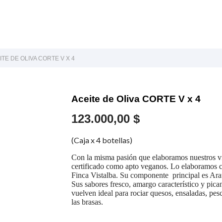
ITE DE OLIVA CORTE V X 4
Aceite de Oliva CORTE V x 4
123.000,00 $
(Caja x 4 botellas)
Con la misma pasión que elaboramos nuestros vi
certificado como apto veganos. Lo elaboramos c
Finca Vistalba. Su componente principal es Arau
Sus sabores fresco, amargo característico y pican
vuelven ideal para rociar quesos, ensaladas, pesc
las brasas.