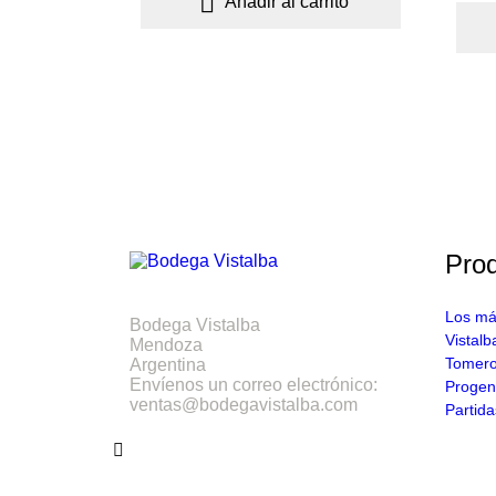

Añadir al carrito
Pro
Los má
Bodega Vistalba
Vistalb
Mendoza
Tomer
Argentina
Envíenos un correo electrónico:
Progen
ventas@bodegavistalba.com
Partida
